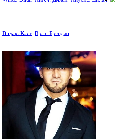
Заказать
стриптиз StripBest — +7 952
007-
16-37
Видар. Каст
Врач. Брендан