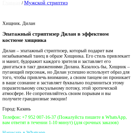
Главная
Мужской стриптиз
/
Хищник. Дилан
Эпатажный стриптизер Дилан в эффектном
костюме хищника
Дилан – эпатажный стриптизер, который подарит вам
незабываемый танец в образе Хищника. Его стиль привлекает
и манит, будоражит каждого зрителя и заставляет его
двигаться в такт движениями Дилана. Казалось бы, Хищник –
пугающий персонаж, но Дилан успешно использует образ для
того, чтобы привлечь внимание, а своим танцем он проникает
в ваше сознание и заставляет буквально подчиниться этому
поразительному сексуальному потоку, этой эротической
атмосфере. Не сопротивляйтесь своим порывам и вы
получите грандиозные эмоции!
Город: Казань
Телефон: +7 952 007-16-37
(Пожалуйста пишите в WhatsApp,
вам ответят в течении 1-10 минут)
(для срочных заказов)
Написать в Whatsapp